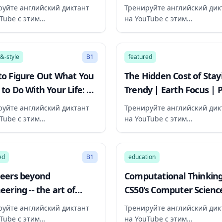
- Asia Specific podcast,
- World Questions podca
руйте английский диктант
Тренируйте английский дик
orld Service
BBC World Service
Tube с этим
на YouTube с этим
ендованным видео
рекомендованным видео
17:25
&-style
B1
featured
o Figure Out What You
The Hidden Cost of Stay
to Do With Your Life: 7
Trendy | Earth Focus | 
ul Exercises
SoCal
руйте английский диктант
Тренируйте английский дик
Tube с этим
на YouTube с этим
ендованным видео
рекомендованным видео
11:23
ed
B1
education
eers beyond
Computational Thinking
eering -- the art of
CS50's Computer Science
 an engineer: Philippe
Business Professionals 
руйте английский диктант
Тренируйте английский дик
 at TEDxImperialCollege
Tube с этим
на YouTube с этим