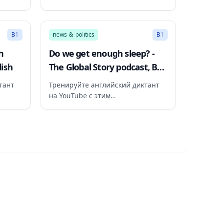
рекомендованным видео
6:14
19:02
B1
news-&-politics
B1
h
Do we get enough sleep? -
lish
The Global Story podcast, BBC
World Service
тант
Тренируйте английский диктант
на YouTube с этим
рекомендованным видео