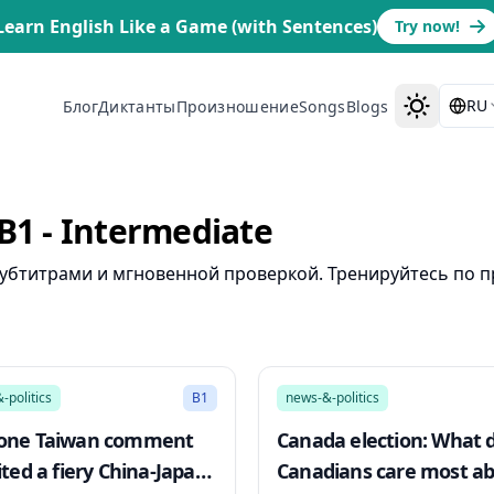
Learn English Like a Game (with Sentences)
Try now!
RU
Блог
Диктанты
Произношение
Songs
Blogs
1 - Intermediate
с субтитрами и мгновенной проверкой. Тренируйтесь по
20:37
-politics
B1
news-&-politics
one Taiwan comment
Canada election: What 
ited a fiery China-Japan
Canadians care most a