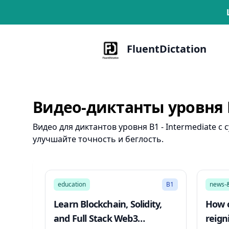
FluentDictation
Видео-диктанты уровня B
Видео для диктантов уровня B1 - Intermediate 
улучшайте точность и беглость.
1914:31
education
B1
news-&
Learn Blockchain, Solidity,
How 
and Full Stack Web3
reign