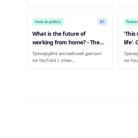
рекомендованным видео
реком
20:54
news-&-politics
B1
featur
What is the future of
'This
working from home? - The
life'.
Global Story podcast, BBC
Chain
Тренируйте английский диктант
Трени
World Service
Servi
на YouTube с этим
на You
рекомендованным видео
реком