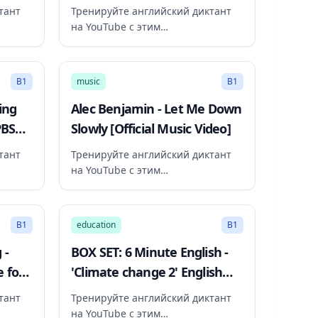
st,
BBC World Service
тант
Тренируйте английский диктант
на YouTube с этим
рекомендованным видео
24:42
2:57
B1
music
B1
ing
Alec Benjamin - Let Me Down
PBS
Slowly [Official Music Video]
тант
Тренируйте английский диктант
на YouTube с этим
рекомендованным видео
96:27
30:28
B1
education
B1
 -
BOX SET: 6 Minute English -
 for
'Climate change 2' English
2017
mega-class! 30 minutes of
тант
Тренируйте английский диктант
new vocab!
на YouTube с этим