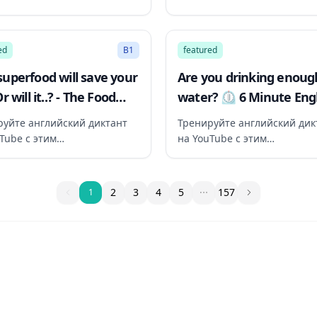
ендованным видео
рекомендованным видео
27:04
ed
B1
featured
 superfood will save your
Are you drinking enoug
 Or will it..? - The Food
water? ⏲️ 6 Minute Eng
 podcast, BBC World
руйте английский диктант
Тренируйте английский дик
ce
Tube с этим
на YouTube с этим
ендованным видео
рекомендованным видео
1
2
3
4
5
157
1