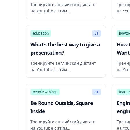
Development with JavaScript
feud 
Тренируйте английский диктант
Трени
– 32-Hour Course
BBC W
на YouTube с этим
на You
рекомендованным видео
реком
8:07
education
B1
howto-
What’s the best way to give a
How t
presentation?
Want 
Helpf
Тренируйте английский диктант
Трени
на YouTube с этим
на You
рекомендованным видео
реком
4:38
people-&-blogs
B1
featur
Be Round Outside, Square
Engin
Inside
engin
being
Тренируйте английский диктант
Трени
Rival
на YouTube с этим
на You