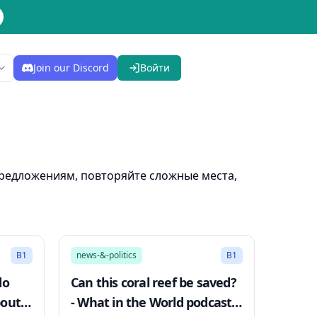
Join our Discord
Войти
 предложениям, повторяйте сложные места,
27:48
10:44
B1
news-&-politics
B1
do
Can this coral reef be saved?
bout?
- What in the World podcast,