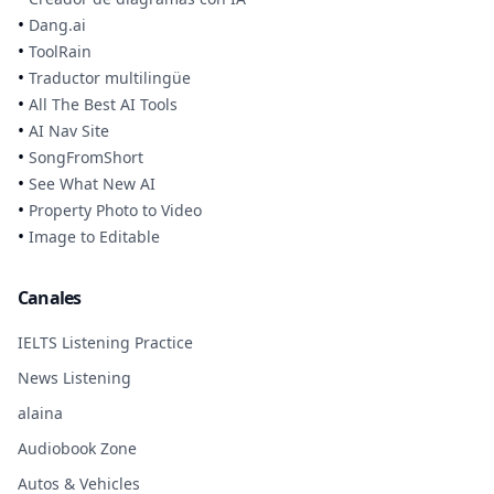
•
Dang.ai
•
ToolRain
•
Traductor multilingüe
•
All The Best AI Tools
•
AI Nav Site
•
SongFromShort
•
See What New AI
•
Property Photo to Video
•
Image to Editable
Canales
IELTS Listening Practice
News Listening
alaina
Audiobook Zone
Autos & Vehicles