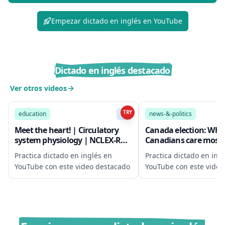
Empezar dictado en inglés en YouTube
Dictado en inglés destacado
Ver otros videos
10:09
TRY
education
B2
news-&-politics
Meet the heart! | Circulatory
Canada election: Wha
system physiology | NCLEX-RN
Canadians care most 
| Khan Academy
World Questions podc
Practica dictado en inglés en
Practica dictado en ing
World Service
YouTube con este video destacado
YouTube con este video