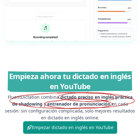
Empieza ahora tu dictado en inglés
en YouTube
FluentDictation combina
dictado preciso en inglés
práctica
de shadowing
y
entrenador de pronunciación
en cada
sesión: sin configuración complicada, solo mejores resultados
en dictado en inglés online.
Empezar dictado en inglés en YouTube