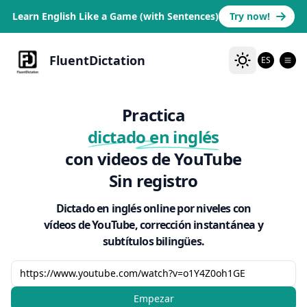
Learn English Like a Game (with Sentences)
Try now!
FluentDictation
ES
Practica
dictado en inglés
con videos de YouTube
Sin registro
Dictado en inglés online por niveles con
vídeos de YouTube, corrección instantánea y
subtítulos bilingües.
Empezar