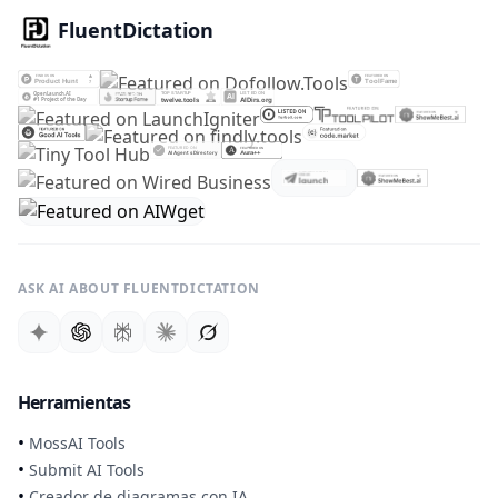
FluentDictation
ASK AI ABOUT FLUENTDICTATION
Herramientas
•
MossAI Tools
•
Submit AI Tools
•
Creador de diagramas con IA