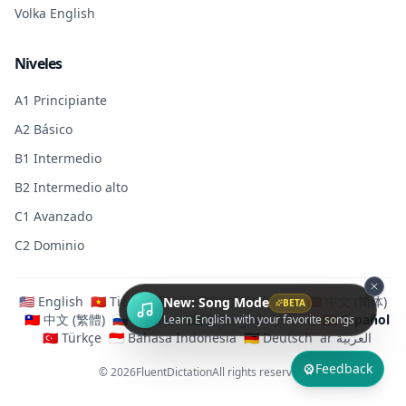
Volka English
Niveles
A1 Principiante
A2 Básico
B1 Intermedio
B2 Intermedio alto
C1 Avanzado
C2 Dominio
🇺🇸 English
🇻🇳 Tiếng Việt
🇯🇵 日本語
🇰🇷 한국어
🇨🇳 中文 (简体)
New: Song Mode
BETA
🇹🇼 中文 (繁體)
🇷🇺 Русский
🇧🇷 Português (Brasil)
🇪🇸 Español
Learn English with your favorite songs
🇹🇷 Türkçe
🇮🇩 Bahasa Indonesia
🇩🇪 Deutsch
ar العربية
Feedback
© 2026
FluentDictation
All rights reserved.