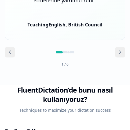
etmelerine yardımcı olur.
"
TeachingEnglish, British Council
1
/
6
FluentDictation’de bunu nasıl
kullanıyoruz?
Techniques to maximize your dictation success