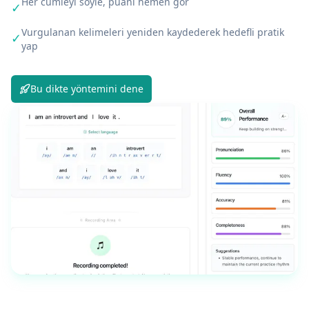
Her cümleyi söyle, puanı hemen gör
✓
Vurgulanan kelimeleri yeniden kaydederek hedefli pratik
✓
yap
Bu dikte yöntemini dene