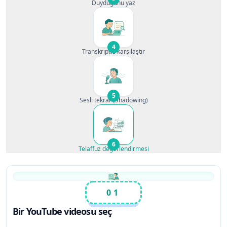
Duyduğunu yaz
4
Transkriptle karşılaştır
5
Sesli tekrar (Shadowing)
6
Telaffuz değerlendirmesi
01
Bir YouTube videosu seç