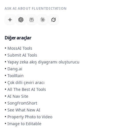
ASK AI ABOUT FLUENTDICTATION
Diğer araçlar
•
MossAI Tools
•
Submit AI Tools
•
Yapay zeka akış diyagramı oluşturucu
•
Dang.ai
•
ToolRain
•
Çok dilli çeviri aracı
•
All The Best AI Tools
•
AI Nav Site
•
SongFromShort
•
See What New AI
•
Property Photo to Video
•
Image to Editable