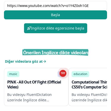
Başla
İngilizce dikte egzersizine başla
Önerilen İngilizce dikte videoları
Diğer videolara göz at
3:39
TRY
music
A1
education
P!NK - All Out Of Fight (Official
Computational Thinki
Video)
CS50's Computer Scien
Business Professional
Bu videoyu FluentDictation
Bu videoyu FluentDicta
üzerinde İngilizce dikte
üzerinde İngilizce dikte
egzersizleri için kullan
egzersizleri için kullan