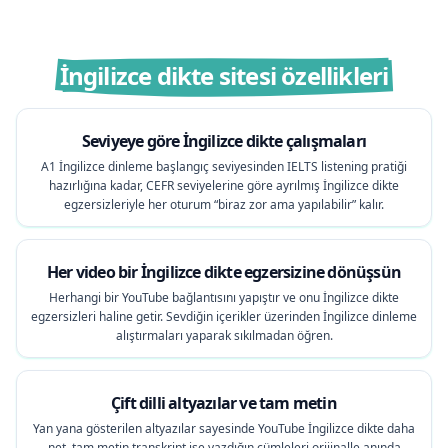
İngilizce dikte sitesi özellikleri
Seviyeye göre İngilizce dikte çalışmaları
A1 İngilizce dinleme başlangıç seviyesinden IELTS listening pratiği
hazırlığına kadar, CEFR seviyelerine göre ayrılmış İngilizce dikte
egzersizleriyle her oturum “biraz zor ama yapılabilir” kalır.
Her video bir İngilizce dikte egzersizine dönüşsün
Herhangi bir YouTube bağlantısını yapıştır ve onu İngilizce dikte
egzersizleri haline getir. Sevdiğin içerikler üzerinden İngilizce dinleme
alıştırmaları yaparak sıkılmadan öğren.
Çift dilli altyazılar ve tam metin
Yan yana gösterilen altyazılar sayesinde YouTube İngilizce dikte daha
net, tam metin transkript ise yazdığın cümleleri orijinalle anında