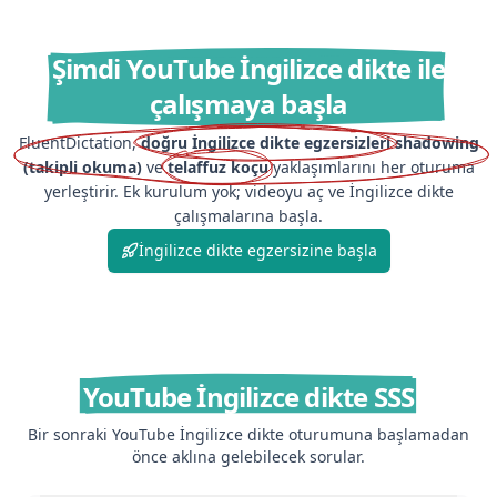
Şimdi YouTube İngilizce dikte ile
çalışmaya başla
FluentDictation,
doğru İngilizce dikte egzersizleri
shadowing
(takipli okuma)
ve
telaffuz koçu
yaklaşımlarını her oturuma
yerleştirir. Ek kurulum yok; videoyu aç ve İngilizce dikte
çalışmalarına başla.
İngilizce dikte egzersizine başla
YouTube İngilizce dikte SSS
Bir sonraki YouTube İngilizce dikte oturumuna başlamadan
önce aklına gelebilecek sorular.