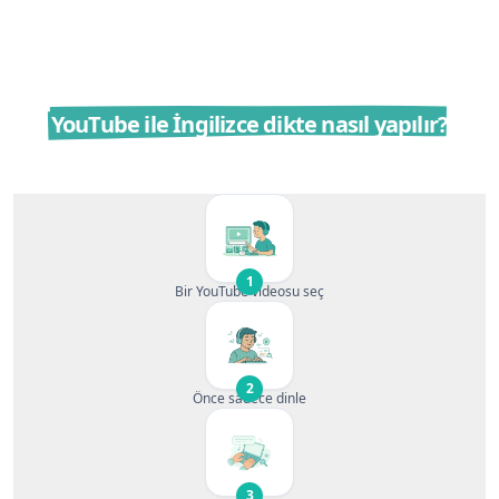
YouTube ile İngilizce dikte nasıl yapılır?
1
Bir YouTube videosu seç
2
Önce sadece dinle
3