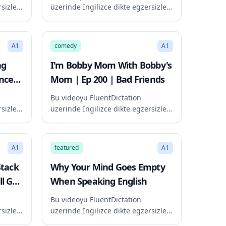
sizleri
üzerinde İngilizce dikte egzersizleri
için kullan
58:26
70:31
A1
comedy
A1
ng
I'm Bobby Mom With Bobby's
anced
Mom | Ep 200 | Bad Friends
ency
Bu videoyu FluentDictation
sizleri
üzerinde İngilizce dikte egzersizleri
için kullan
627:59
610:04
A1
featured
A1
Stack
Why Your Mind Goes Empty
ll Get
When Speaking English
Bu videoyu FluentDictation
sizleri
üzerinde İngilizce dikte egzersizleri
için kullan