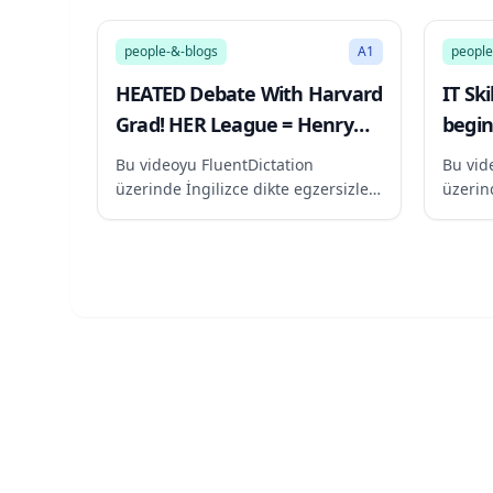
489:02
people-&-blogs
A1
people
HEATED Debate With Harvard
IT Ski
Grad! HER League = Henry
begin
Cavill?! Chloe Roma Army! |
Bu videoyu FluentDictation
Bu vid
Dating Talk #261
üzerinde İngilizce dikte egzersizleri
üzerind
için kullan
için ku