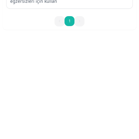
egzersizleri için kullan
1
1