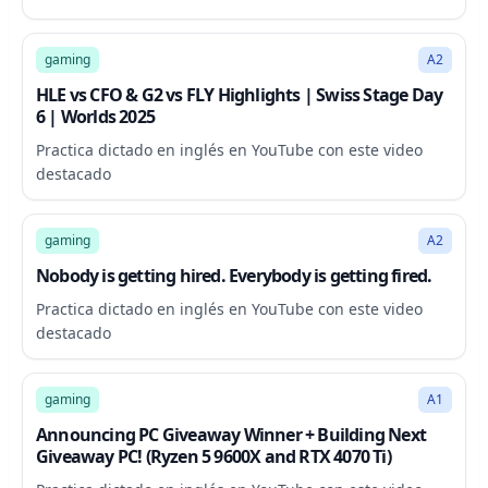
30:00
gaming
A2
HLE vs CFO & G2 vs FLY Highlights | Swiss Stage Day
6 | Worlds 2025
Practica dictado en inglés en YouTube con este video
destacado
35:10
gaming
A2
Nobody is getting hired. Everybody is getting fired.
Practica dictado en inglés en YouTube con este video
destacado
182:01
gaming
A1
Announcing PC Giveaway Winner + Building Next
Giveaway PC! (Ryzen 5 9600X and RTX 4070 Ti)