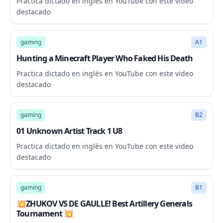
Practica dictado en inglés en YouTube con este video
destacado
48:07
gaming
A1
Hunting a Minecraft Player Who Faked His Death
Practica dictado en inglés en YouTube con este video
destacado
7:29
gaming
B2
01 Unknown Artist Track 1 U8
Practica dictado en inglés en YouTube con este video
destacado
13:14
gaming
B1
💥ZHUKOV VS DE GAULLE! Best Artillery Generals
Tournament 💥