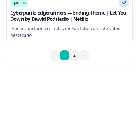
gaming
A2
Cyberpunk: Edgerunners — Ending Theme | Let You
Down by Dawid Podsiadło | Netflix
Practica dictado en inglés en YouTube con este video
destacado
1
2
1