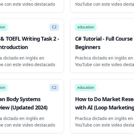
e con este video destacado
YouTube con este video dest
15:03
ion
C2
education
 & TOEFL Writing Task 2 -
C# Tutorial - Full Course
ntroduction
Beginners
ca dictado en inglés en
Practica dictado en inglés en
e con este video destacado
YouTube con este video dest
9:47
ion
C2
education
n Body Systems
How to Do Market Rese
iew (Updated 2024)
with AI (Loop Marketin
Express Stage)
ca dictado en inglés en
Practica dictado en inglés en
e con este video destacado
YouTube con este video dest