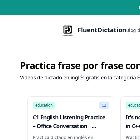
FluentDictation
Blog 
Practica frase por frase co
Videos de dictado en inglés gratis en la categoría E
6:12
education
C2
educat
C1 English Listening Practice
It's 
– Office Conversation |
in C+
December 25, 2025
Practica dictado en inglés en
Practi