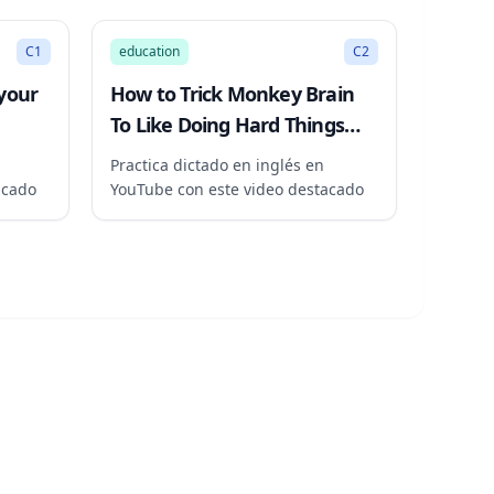
25:54
7:43
C1
education
C2
your
How to Trick Monkey Brain
To Like Doing Hard Things
(Dopamine Detox)
Practica dictado en inglés en
acado
YouTube con este video destacado