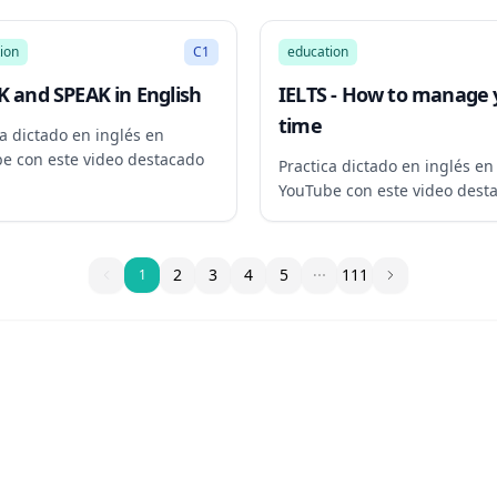
27:31
ion
C1
education
 and SPEAK in English
IELTS - How to manage 
time
ca dictado en inglés en
e con este video destacado
Practica dictado en inglés en
YouTube con este video dest
1
2
3
4
5
111
1