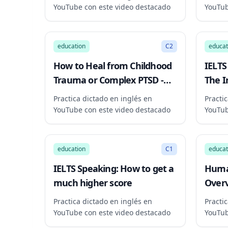
YouTube con este video destacado
YouTub
22:50
education
C2
educat
How to Heal from Childhood
IELTS
Trauma or Complex PTSD -
The I
Summary of Pete Walker's
Practica dictado en inglés en
Practi
Book
YouTube con este video destacado
YouTub
18:07
education
C1
educat
IELTS Speaking: How to get a
Huma
much higher score
Overv
Practica dictado en inglés en
Practi
YouTube con este video destacado
YouTub