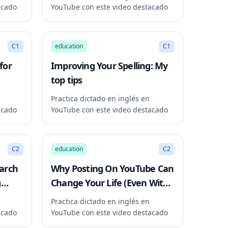
acado
YouTube con este video destacado
271:08
19:33
C1
education
C1
 for
Improving Your Spelling: My
top tips
Practica dictado en inglés en
acado
YouTube con este video destacado
7:34
8:37
C2
education
C2
arch
Why Posting On YouTube Can
g
Change Your Life (Even With
No Views)
Practica dictado en inglés en
acado
YouTube con este video destacado