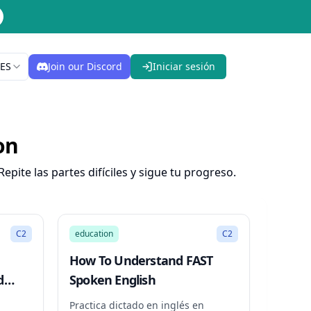
ES
Join our Discord
Iniciar sesión
on
epite las partes difíciles y sigue tu progreso.
14:31
21:29
C2
education
C2
How To Understand FAST
d
Spoken English
Practica dictado en inglés en