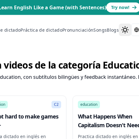
Learn English Like a Game (with Sentences)
Try now!
de dictado
Práctica de dictado
Pronunciación
Songs
Blogs
n videos de la categoría Educati
ducation, con subtítulos bilingües y feedback instantáneo. R
6:22
ion
C2
education
not hard to make games
What Happens When
+
Capitalism Doesn't Nee
Workers Anymore?
ca dictado en inglés en
Practica dictado en inglés en