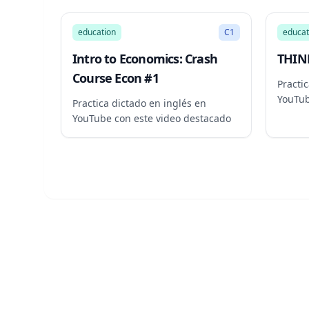
12:09
education
C1
educat
Intro to Economics: Crash
THINK
Course Econ #1
Practi
YouTub
Practica dictado en inglés en
YouTube con este video destacado