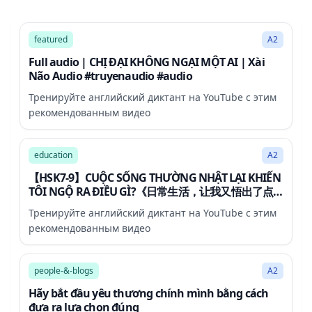
42:07
featured
A2
Full audio | CHỊ ĐẠI KHÔNG NGẠI MỘT AI | Xài
Não Audio #truyenaudio #audio
Тренируйте английский диктант на YouTube с этим
рекомендованным видео
48:42
education
A2
【HSK7-9】CUỘC SỐNG THƯỜNG NHẬT LẠI KHIẾN
TÔI NGỘ RA ĐIỀU GÌ?《日常生活，让我又悟出了点
啥？》| AN KHẢ HY - TIẾNG TRUNG
Тренируйте английский диктант на YouTube с этим
рекомендованным видео
26:33
people-&-blogs
A2
Hãy bắt đầu yêu thương chính mình bằng cách
đưa ra lựa chọn đúng