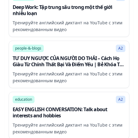
Deep Work: Tập trung sâu trong một thế giới
nhiễu loạn
Тренируйте английский диктант на YouTube с этим
рекомендованным видео
41:04
people-&-blogs
A2
TƯ DUY NGƯỢC CỦA NGƯỜI DO THÁI – Cách Họ
Giàu Từ Chính Thất Bại Và Điểm Yếu | Bẻ Khóa Tư
Duy
Тренируйте английский диктант на YouTube с этим
рекомендованным видео
9:57
education
A2
EASY ENGLISH CONVERSATION: Talk about
interests and hobbies
Тренируйте английский диктант на YouTube с этим
рекомендованным видео