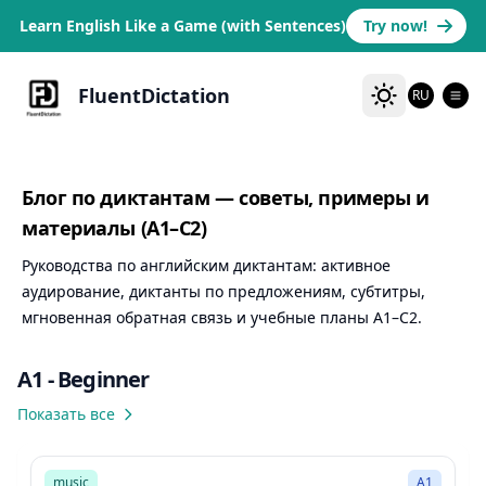
Learn English Like a Game (with Sentences)
Try now!
FluentDictation
RU
Блог по диктантам — советы, примеры и
материалы (A1–C2)
Руководства по английским диктантам: активное
аудирование, диктанты по предложениям, субтитры,
мгновенная обратная связь и учебные планы A1–C2.
A1 - Beginner
Показать все
3:39
music
A1