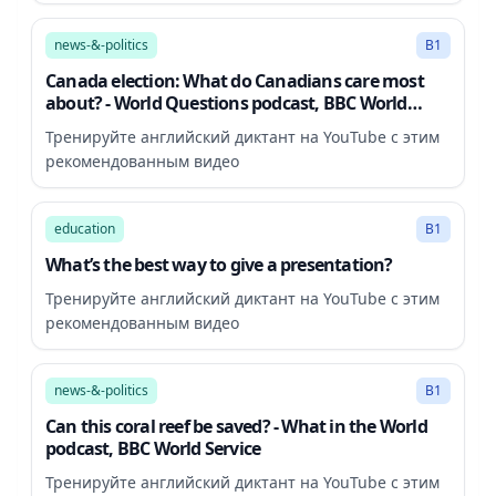
27:48
news-&-politics
B1
Canada election: What do Canadians care most
about? - World Questions podcast, BBC World
Service
Тренируйте английский диктант на YouTube с этим
рекомендованным видео
8:07
education
B1
What’s the best way to give a presentation?
Тренируйте английский диктант на YouTube с этим
рекомендованным видео
10:44
news-&-politics
B1
Can this coral reef be saved? - What in the World
podcast, BBC World Service
Тренируйте английский диктант на YouTube с этим