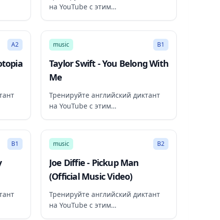
на YouTube с этим
рекомендованным видео
3:18
3:49
A2
music
B1
otopia
Taylor Swift - You Belong With
Me
тант
Тренируйте английский диктант
на YouTube с этим
рекомендованным видео
2:53
3:38
B1
music
B2
y
Joe Diffie - Pickup Man
(Official Music Video)
тант
Тренируйте английский диктант
на YouTube с этим
рекомендованным видео