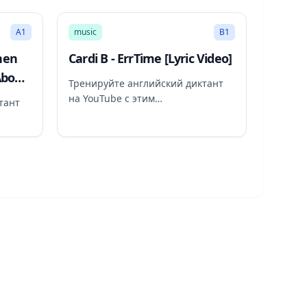
2:59
2:27
A1
music
B1
hen
Cardi B - ErrTime [Lyric Video]
About
Тренируйте английский диктант
на YouTube с этим
тант
рекомендованным видео