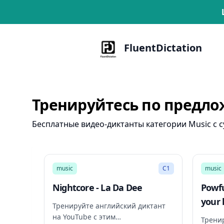
FluentDictation
Тренируйтесь по предло
Бесплатные видео-диктанты категории Music с 
2:47
music
C1
music
Nightcore - La Da Dee
Powfu
your h
Тренируйте английский диктант
beab
на YouTube с этим
Трени