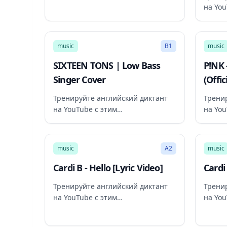
рекомендованным видео
на You
реком
3:10
music
B1
music
SIXTEEN TONS | Low Bass
P!NK 
Singer Cover
(Offic
Тренируйте английский диктант
Трени
на YouTube с этим
на You
рекомендованным видео
реком
2:35
music
A2
music
Cardi B - Hello [Lyric Video]
Cardi
Тренируйте английский диктант
Трени
на YouTube с этим
на You
рекомендованным видео
реком