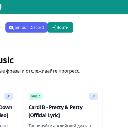
Join our Discord
Войти
sic
ые фразы и отслеживайте прогресс.
2:57
3:04
B1
music
B1
 Down
Cardi B - Pretty & Petty
deo]
[Official Lyric]
тант
Тренируйте английский диктант