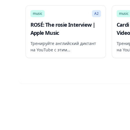
53:38
music
A2
music
ROSÉ: The rosie Interview |
Cardi
Apple Music
Video
Тренируйте английский диктант
Трени
на YouTube с этим
на You
рекомендованным видео
реком