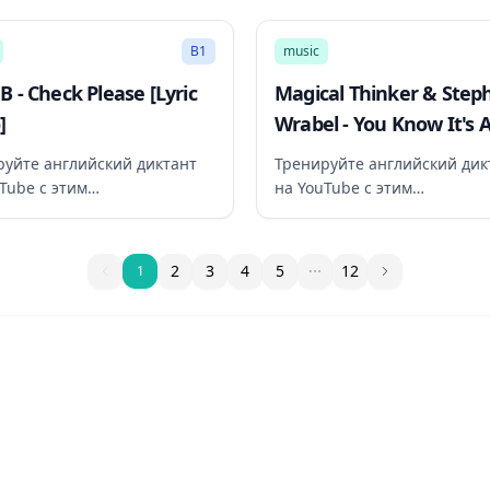
2:02
B1
music
 B - Check Please [Lyric
Magical Thinker & Step
]
Wrabel - You Know It's 
You (from Leap!) Official
руйте английский диктант
Тренируйте английский дик
Tube с этим
на YouTube с этим
ендованным видео
рекомендованным видео
1
2
3
4
5
12
1