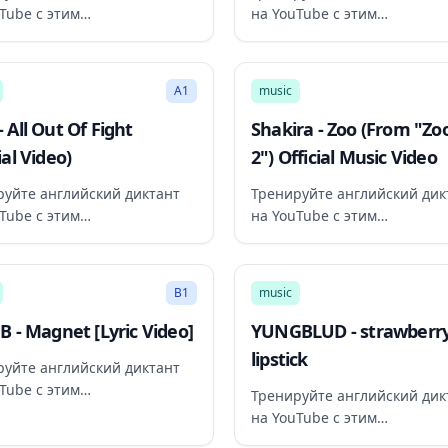
Tube с этим
на YouTube с этим
ендованным видео
рекомендованным видео
3:39
A1
music
- All Out Of Fight
Shakira - Zoo (From "Zo
ial Video)
2") Official Music Video
руйте английский диктант
Тренируйте английский дик
Tube с этим
на YouTube с этим
ендованным видео
рекомендованным видео
2:58
B1
music
 B - Magnet [Lyric Video]
YUNGBLUD - strawberr
lipstick
руйте английский диктант
Tube с этим
Тренируйте английский дик
ендованным видео
на YouTube с этим
рекомендованным видео