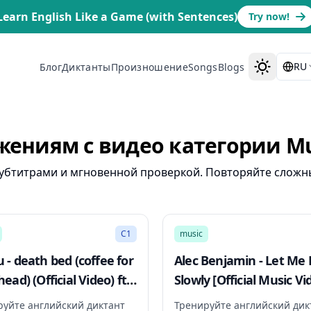
Learn English Like a Game (with Sentences)
Try now!
RU
Блог
Диктанты
Произношение
Songs
Blogs
жениям с видео категории Mu
субтитрами и мгновенной проверкой. Повторяйте сложн
2:54
C1
music
 - death bed (coffee for
Alec Benjamin - Let Me
ead) (Official Video) ft.
Slowly [Official Music Vi
adoobee
руйте английский диктант
Тренируйте английский дик