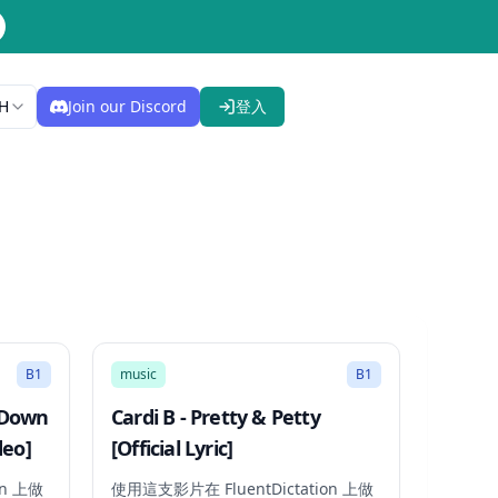
H
Join our Discord
登入
2:57
3:04
B1
music
B1
 Down
Cardi B - Pretty & Petty
deo]
[Official Lyric]
on 上做
使用這支影片在 FluentDictation 上做