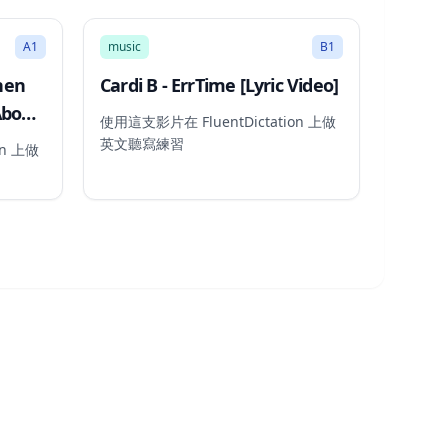
2:59
2:27
A1
music
B1
hen
Cardi B - ErrTime [Lyric Video]
About
使用這支影片在 FluentDictation 上做
英文聽寫練習
on 上做