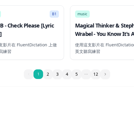
2:02
B1
music
 B - Check Please [Lyric
Magical Thinker & Step
]
Wrabel - You Know It's 
You (from Leap!) Official
片在 FluentDictation 上做
使用這支影片在 FluentDictati
寫練習
英文聽寫練習
1
2
3
4
5
12
1