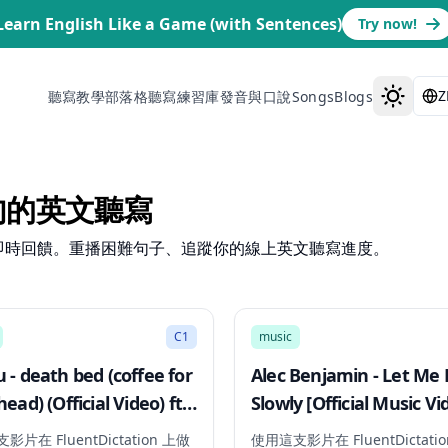
Learn English Like a Game (with Sentences)
Try now!
Z
聽寫教學部落格
聽寫練習庫
發音與口說
Songs
Blogs
一句的英文聽寫
幕與即時回饋。重播困難句子、追蹤你的線上英文聽寫進度。
2:54
C1
music
 - death bed (coffee for
Alec Benjamin - Let Me
ead) (Official Video) ft.
Slowly [Official Music Vi
adoobee
片在 FluentDictation 上做
使用這支影片在 FluentDictati