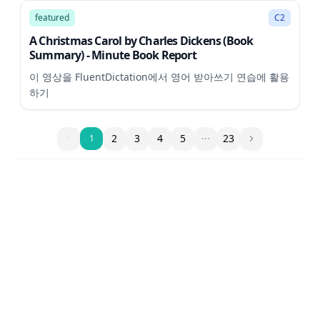
featured
C2
A Christmas Carol by Charles Dickens (Book
Summary) - Minute Book Report
이 영상을 FluentDictation에서 영어 받아쓰기 연습에 활용
하기
1
2
3
4
5
23
1