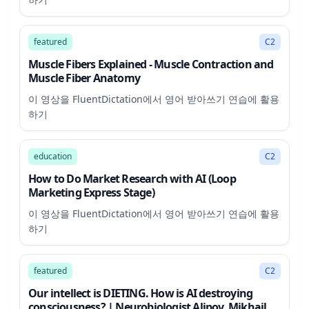
3:14
featured
C2
Muscle Fibers Explained - Muscle Contraction and
Muscle Fiber Anatomy
이 영상을 FluentDictation에서 영어 받아쓰기 연습에 활용
하기
7:34
education
C2
How to Do Market Research with AI (Loop
Marketing Express Stage)
이 영상을 FluentDictation에서 영어 받아쓰기 연습에 활용
하기
55:55
featured
C2
Our intellect is DIETING. How is AI destroying
consciousness? | Neurobiologist Alipov, Mikhail