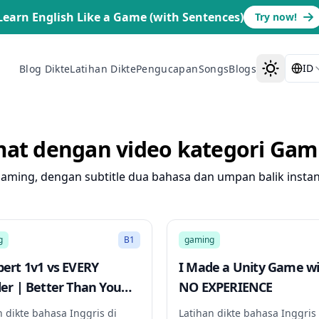
Learn English Like a Game (with Sentences)
Try now!
ID
Blog Dikte
Latihan Dikte
Pengucapan
Songs
Blogs
mat dengan video kategori Gam
Gaming, dengan subtitle dua bahasa dan umpan balik instan
16:38
g
B1
gaming
ert 1v1 vs EVERY
I Made a Unity Game w
er | Better Than You
NO EXPERIENCE
!
n dikte bahasa Inggris di
Latihan dikte bahasa Inggris 