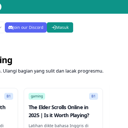
Join our Discord
Masuk
ing
. Ulangi bagian yang sulit dan lacak progresmu.
6:30
23:09
B1
gaming
B1
ith
The Elder Scrolls Online in
2025 | Is it Worth Playing?
di
Latihan dikte bahasa Inggris di