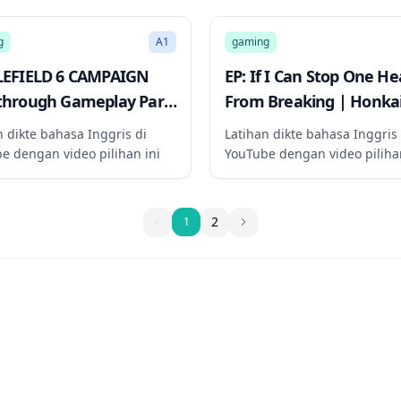
83:54
g
A1
gaming
LEFIELD 6 CAMPAIGN
EP: If I Can Stop One He
through Gameplay Part
From Breaking | Honkai
NTRO (FULL GAME)
Rail
n dikte bahasa Inggris di
Latihan dikte bahasa Inggris 
e dengan video pilihan ini
YouTube dengan video pilihan
1
2
1