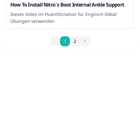
How To Install Nitro´s Boot Internal Ankle Support
Dieses Video im FluentDictation für Englisch-Diktat
Übungen verwenden
1
2
1