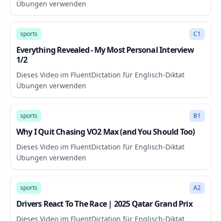
Übungen verwenden
39:12
sports
C1
Everything Revealed - ⁠My Most Personal Interview
1/2
Dieses Video im FluentDictation für Englisch-Diktat
Übungen verwenden
9:19
sports
B1
Why I Quit Chasing VO2 Max (and You Should Too)
Dieses Video im FluentDictation für Englisch-Diktat
Übungen verwenden
12:20
sports
A2
Drivers React To The Race | 2025 Qatar Grand Prix
Dieses Video im FluentDictation für Englisch-Diktat