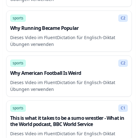
13:07
sports
C2
Why Running Became Popular
Dieses Video im FluentDictation für Englisch-Diktat
Übungen verwenden
10:19
sports
C2
Why American Football Is Weird
Dieses Video im FluentDictation für Englisch-Diktat
Übungen verwenden
9:49
sports
C1
This is what it takes to be a sumo wrestler - What in
the World podcast, BBC World Service
Dieses Video im FluentDictation für Englisch-Diktat