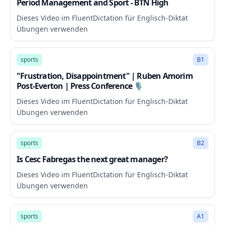
Period Management and Sport - BTN High
Dieses Video im FluentDictation für Englisch-Diktat
Übungen verwenden
6:47
sports
B1
"Frustration, Disappointment" | Ruben Amorim
Post-Everton | Press Conference 🎙️
Dieses Video im FluentDictation für Englisch-Diktat
Übungen verwenden
4:08
sports
B2
Is Cesc Fabregas the next great manager?
Dieses Video im FluentDictation für Englisch-Diktat
Übungen verwenden
10:51
sports
A1