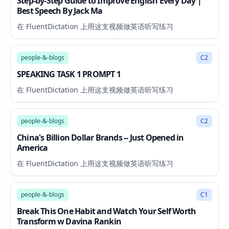
Step-by-Step Guide to Improve English Every Day |
Best Speech By Jack Ma
在 FluentDictation 上用这支视频做英语听写练习
1:39
people-&-blogs
C2
SPEAKING TASK 1 PROMPT 1
在 FluentDictation 上用这支视频做英语听写练习
11:17
people-&-blogs
C2
China's Billion Dollar Brands -- Just Opened in
America
在 FluentDictation 上用这支视频做英语听写练习
57:34
people-&-blogs
C1
Break This One Habit and Watch Your Self Worth
Transform w Davina Rankin