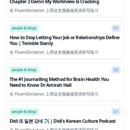
Chapter 2 Damn My Worldview Is Cracking
在 FluentDictation 上用这支视频做英语听写练习
46:39
people-&-blogs
C1
How to Stop Letting Your Job or Relationships Define
You | Twinkle Stanly
在 FluentDictation 上用这支视频做英语听写练习
7:26
people-&-blogs
C2
The #1 Journalling Method for Brain Health You
Need to Know Dr Amirah Hall
在 FluentDictation 上用这支视频做英语听写练习
27:25
people-&-blogs
C1
Didi 또 일본 갔네 ✈️ | Didi's Korean Culture Podcast
在 FluentDictation 上用这支视频做英语听写练习