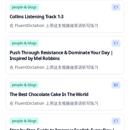
people-&-blogs
C1
Collins Listening Track 1-3
在 FluentDictation 上用这支视频做英语听写练习
31:41
people-&-blogs
C1
Push Through Resistance & Dominate Your Day |
Inspired by Mel Robbins
在 FluentDictation 上用这支视频做英语听写练习
10:47
people-&-blogs
B2
The Best Chocolate Cake In The World
在 FluentDictation 上用这支视频做英语听写练习
32:01
people-&-blogs
C1