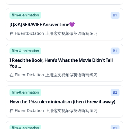
17:32
film-&-animation
B1
[Q&A] SERAVIEE Answer time💜
在 FluentDictation 上用这支视频做英语听写练习
17:59
film-&-animation
B1
I Read the Book, Here's What the Movie Didn't Tell
You...
在 FluentDictation 上用这支视频做英语听写练习
11:21
film-&-animation
B2
How the 1% stole minimalism (then threw it away)
在 FluentDictation 上用这支视频做英语听写练习
14:46
film-&-animation
B1