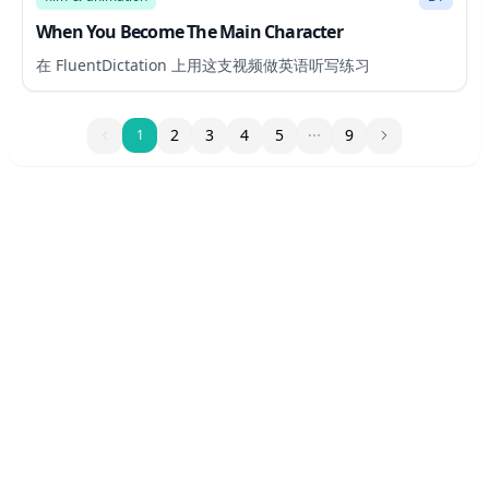
When You Become The Main Character
在 FluentDictation 上用这支视频做英语听写练习
1
2
3
4
5
9
1