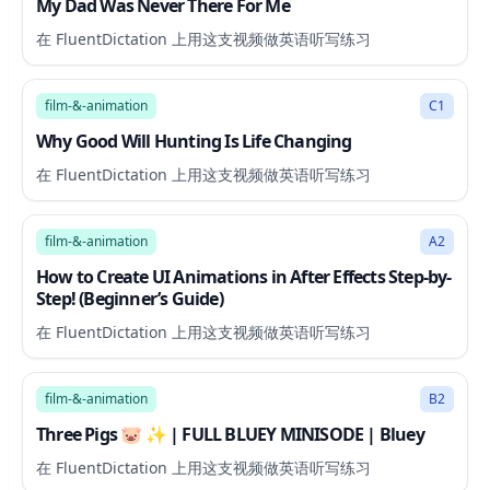
My Dad Was Never There For Me
在 FluentDictation 上用这支视频做英语听写练习
17:43
film-&-animation
C1
Why Good Will Hunting Is Life Changing
在 FluentDictation 上用这支视频做英语听写练习
20:33
film-&-animation
A2
How to Create UI Animations in After Effects Step-by-
Step! (Beginner’s Guide)
在 FluentDictation 上用这支视频做英语听写练习
2:41
film-&-animation
B2
Three Pigs 🐷 ✨ | FULL BLUEY MINISODE | Bluey
在 FluentDictation 上用这支视频做英语听写练习