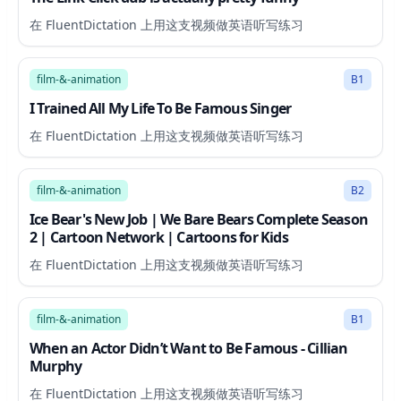
在 FluentDictation 上用这支视频做英语听写练习
14:44
film-&-animation
B1
I Trained All My Life To Be Famous Singer
在 FluentDictation 上用这支视频做英语听写练习
79:48
film-&-animation
B2
Ice Bear's New Job | We Bare Bears Complete Season
2 | Cartoon Network | Cartoons for Kids
在 FluentDictation 上用这支视频做英语听写练习
20:48
film-&-animation
B1
When an Actor Didn’t Want to Be Famous - Cillian
Murphy
在 FluentDictation 上用这支视频做英语听写练习