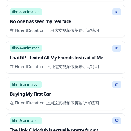
19:21
film-&-animation
B1
No one has seen my real face
在 FluentDictation 上用这支视频做英语听写练习
19:58
film-&-animation
B1
ChatGPT Texted All My Friends Instead of Me
在 FluentDictation 上用这支视频做英语听写练习
6:25
film-&-animation
B1
Buying My First Car
在 FluentDictation 上用这支视频做英语听写练习
3:10
film-&-animation
B2
The Link Click dub is actually pretty funny