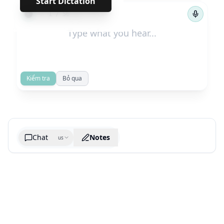
Start Dictation
←
→
1
/
56
Kiểm tra
Bỏ qua
Chat
Notes
us
Generate cheatsheet image
What are the key takeaways?
What are the juciest quotes?