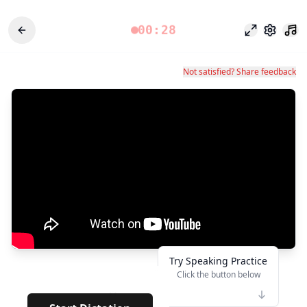
00:28
Chế độ tập 
Cài đặt
Not satisfied? Share feedback
Try Speaking Practice
Click the button below
👆
**
· · · · · · ·