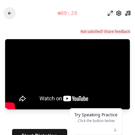
00:28
Chế độ tập 
Cài đặt
Not satisfied? Share feedback
Try Speaking Practice
Click the button below
👆
*****