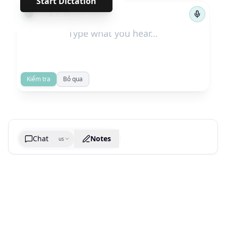
Start Dictation
←
→
1
/
75
Kiểm tra
Bỏ qua
Chat
Notes
us
Generate cheatsheet image
What are the key takeaways?
What are the juciest quotes?