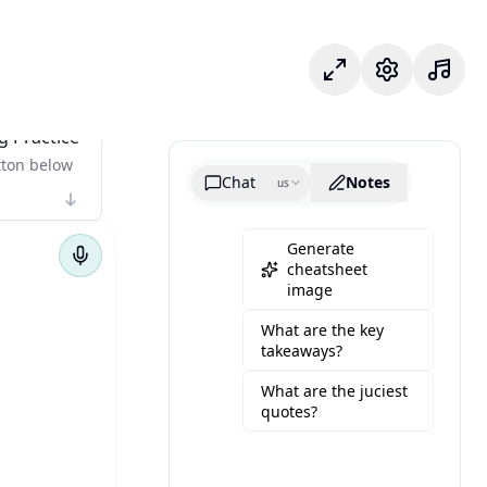
Chế độ tập trung
Cài đặt
g Practice
tton below
Chat
Notes
us
Generate
cheatsheet
image
What are the key
takeaways?
What are the juciest
quotes?