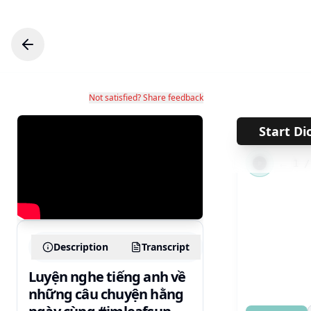
Not satisfied? Share feedback
Start Di
←
1
Description
Transcript
Luyện nghe tiếng anh về
những câu chuyện hằng