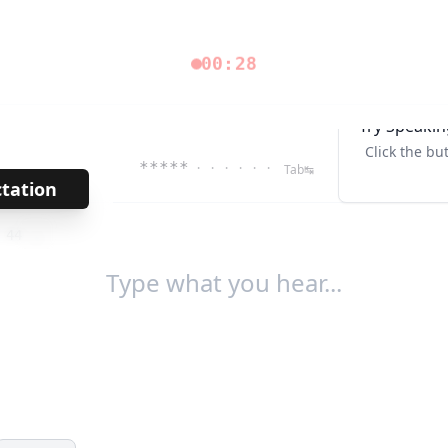
00:28
Try Speakin
Click the bu
*****
· · · · · ·
Tab↹
ctation
→
/
44