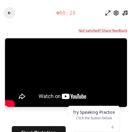
00:28
Chế độ tập 
Cài đặt
Not satisfied? Share feedback
Try Speaking Practice
Click the button below
👆
****
· · · · · ·