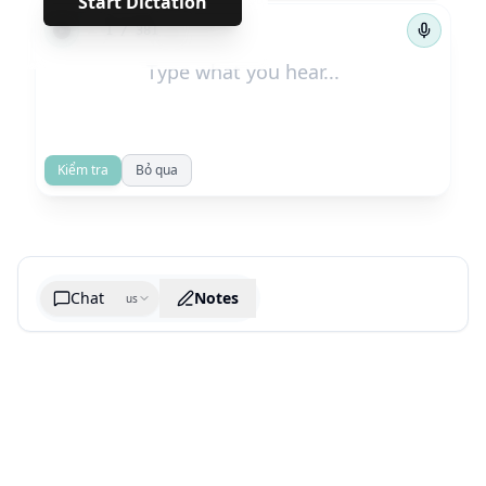
Start Dictation
←
→
1
/
381
Kiểm tra
Bỏ qua
Chat
Notes
us
Generate cheatsheet image
What are the key takeaways?
What are the juciest quotes?