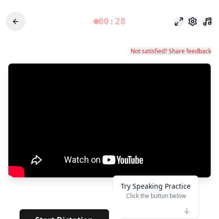
00:28
Chế độ tập 
Cài đặt
Not satisfied? Share feedback
Try Speaking Practice
Click the button below
👆
****
· · · · · · · ·