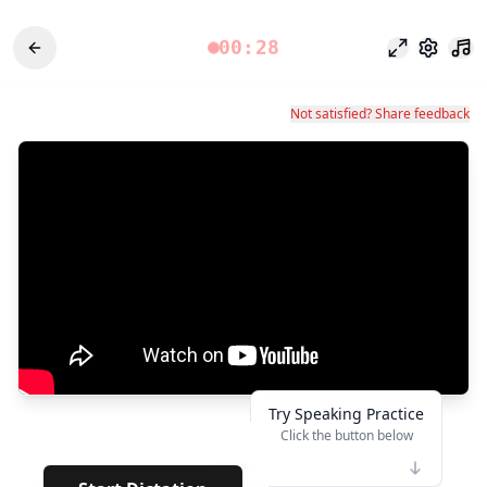
00:28
Chế độ tập 
Cài đặt
Not satisfied? Share feedback
Try Speaking Practice
Click the button below
👆
*****