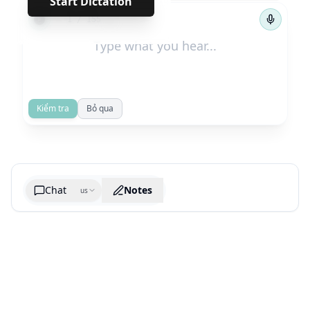
Start Dictation
←
→
1
/
155
Kiểm tra
Bỏ qua
Chat
Notes
us
Generate cheatsheet image
What are the key takeaways?
What are the juciest quotes?