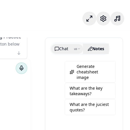
Chế độ tập trung
Cài đặt
g Practice
tton below
Chat
Notes
us
Generate
cheatsheet
image
What are the key
takeaways?
What are the juciest
quotes?