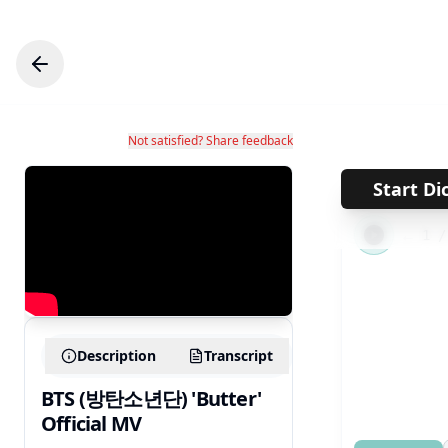
Not satisfied? Share feedback
Start Di
←
1
Description
Transcript
BTS (방탄소년단) 'Butter'
Official MV