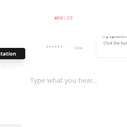
00:28
Try Speakin
Click the bu
******
· ·
Tab↹
ctation
→
/
69