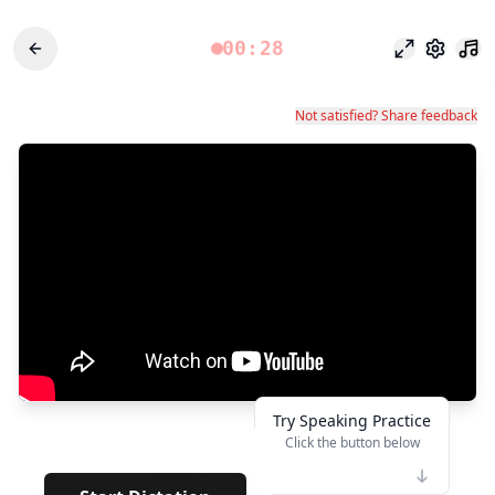
00:28
Chế độ tập 
Cài đặt
Not satisfied? Share feedback
Try Speaking Practice
Click the button below
👆
*****
· · · · · · · ·