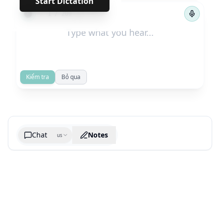
Start Dictation
←
→
1
/
209
Kiểm tra
Bỏ qua
Chat
Notes
us
Generate cheatsheet image
What are the key takeaways?
What are the juciest quotes?