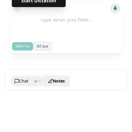
Start Dictation
←
→
1
/
191
Kiểm tra
Bỏ qua
Chat
Notes
us
Generate cheatsheet image
What are the key takeaways?
What are the juciest quotes?