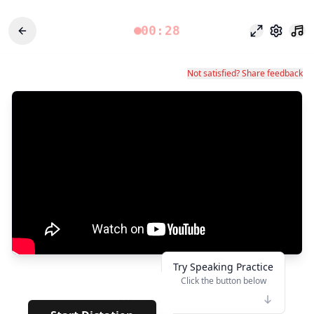
00:28
Chế độ tập 
Cài đặt
Not satisfied? Share feedback
Try Speaking Practice
Click the button below
👆
***
· · · · ·