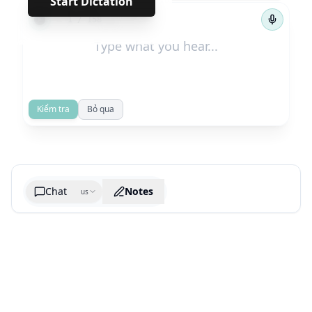
Start Dictation
←
→
1
/
158
Kiểm tra
Bỏ qua
Chat
Notes
us
Generate cheatsheet image
What are the key takeaways?
What are the juciest quotes?