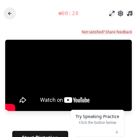
00:28
Chế độ tập 
Cài đặt
Not satisfied? Share feedback
Try Speaking Practice
Click the button below
👆
**
· · · · · · · · · · · · · · · ·