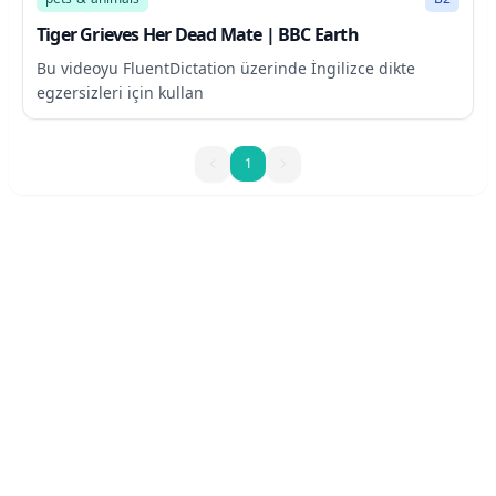
Tiger Grieves Her Dead Mate | BBC Earth
Bu videoyu FluentDictation üzerinde İngilizce dikte
egzersizleri için kullan
1
1