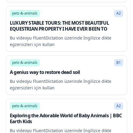
39:36
pets-&-animals
A2
LUXURY STABLE TOURS: THE MOST BEAUTIFUL
EQUESTRIAN PROPERTY I HAVE EVER BEEN TO
Bu videoyu FluentDictation üzerinde İngilizce dikte
egzersizleri için kullan
10:14
pets-&-animals
B1
A genius way to restore dead soil
Bu videoyu FluentDictation üzerinde İngilizce dikte
egzersizleri için kullan
39:02
pets-&-animals
A2
Exploring the Adorable World of Baby Animals | BBC
Earth Kids
Bu videoyu FluentDictation üzerinde İngilizce dikte