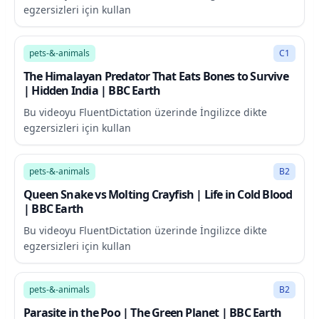
egzersizleri için kullan
3:07
pets-&-animals
C1
The Himalayan Predator That Eats Bones to Survive
| Hidden India | BBC Earth
Bu videoyu FluentDictation üzerinde İngilizce dikte
egzersizleri için kullan
2:44
pets-&-animals
B2
Queen Snake vs Molting Crayfish | Life in Cold Blood
| BBC Earth
Bu videoyu FluentDictation üzerinde İngilizce dikte
egzersizleri için kullan
3:36
pets-&-animals
B2
Parasite in the Poo | The Green Planet | BBC Earth