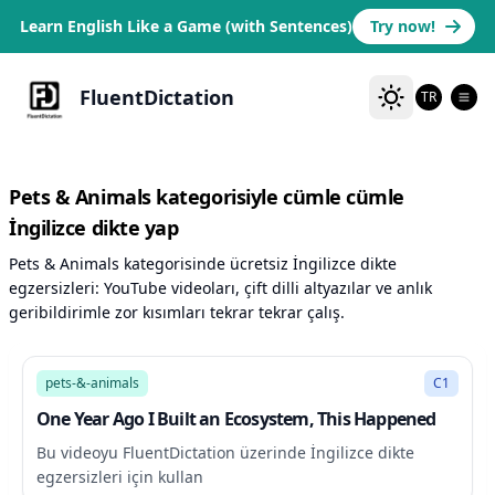
Learn English Like a Game (with Sentences)
Try now!
FluentDictation
TR
Pets & Animals kategorisiyle cümle cümle
İngilizce dikte yap
Pets & Animals kategorisinde ücretsiz İngilizce dikte
egzersizleri: YouTube videoları, çift dilli altyazılar ve anlık
geribildirimle zor kısımları tekrar tekrar çalış.
8:05
pets-&-animals
C1
One Year Ago I Built an Ecosystem, This Happened
Bu videoyu FluentDictation üzerinde İngilizce dikte
egzersizleri için kullan