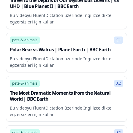
Travel to the Depths of Our Mysterious Oceans | 4K
UHD | Blue Planet II | BBC Earth
Bu videoyu FluentDictation üzerinde İngilizce dikte
egzersizleri için kullan
3:33
pets-&-animals
C1
Polar Bear vs Walrus | Planet Earth | BBC Earth
Bu videoyu FluentDictation üzerinde İngilizce dikte
egzersizleri için kullan
39:38
pets-&-animals
A2
The Most Dramatic Moments from the Natural
World | BBC Earth
Bu videoyu FluentDictation üzerinde İngilizce dikte
egzersizleri için kullan
2:35
pets-&-animals
B2