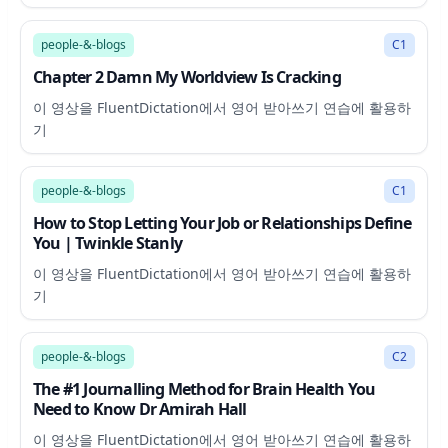
7:06
people-&-blogs
C1
Chapter 2 Damn My Worldview Is Cracking
이 영상을 FluentDictation에서 영어 받아쓰기 연습에 활용하
기
46:39
people-&-blogs
C1
How to Stop Letting Your Job or Relationships Define
You | Twinkle Stanly
이 영상을 FluentDictation에서 영어 받아쓰기 연습에 활용하
기
7:26
people-&-blogs
C2
The #1 Journalling Method for Brain Health You
Need to Know Dr Amirah Hall
이 영상을 FluentDictation에서 영어 받아쓰기 연습에 활용하