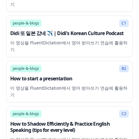
기
27:25
people-&-blogs
C1
Didi 또 일본 갔네 ✈️ | Didi's Korean Culture Podcast
이 영상을 FluentDictation에서 영어 받아쓰기 연습에 활용하
기
3:27
people-&-blogs
B2
How to start a presentation
이 영상을 FluentDictation에서 영어 받아쓰기 연습에 활용하
기
15:59
people-&-blogs
C2
How to Shadow Efficiently & Practice English
Speaking (tips for every level)