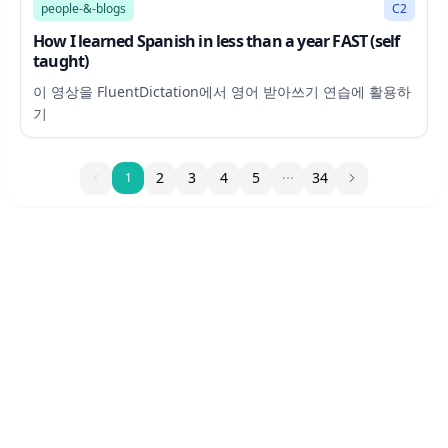
people-&-blogs
C2
How I learned Spanish in less than a year FAST (self
taught)
이 영상을 FluentDictation에서 영어 받아쓰기 연습에 활용하
기
1
2
3
4
5
34
1