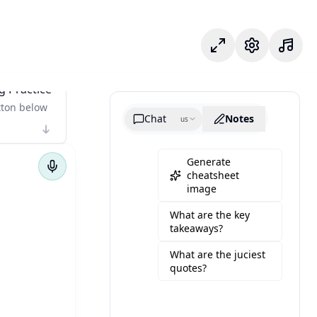
Mode fokus
Pengaturan
g Practice
tton below
Chat
Notes
us
Generate
cheatsheet
image
What are the key
takeaways?
What are the juciest
quotes?