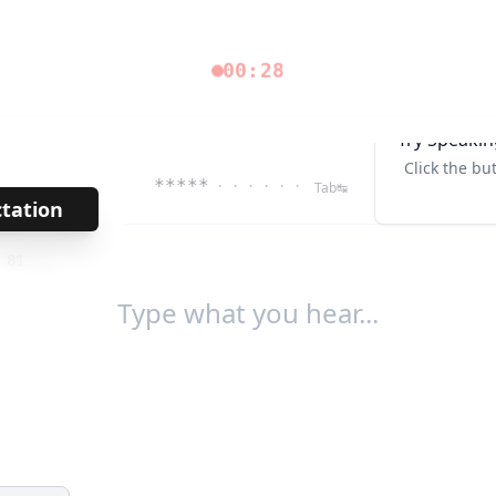
00:29
Try Speakin
Click the bu
*****
· · · · · ·
Tab↹
ctation
→
/
81