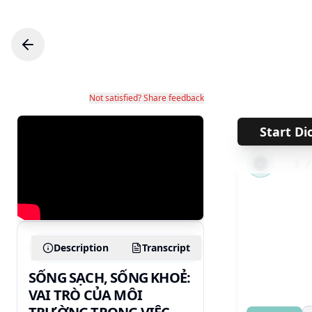
Not satisfied? Share feedback
Start Di
←
1
Description
Transcript
SỐNG SẠCH, SỐNG KHOẺ:
VAI TRÒ CỦA MÔI