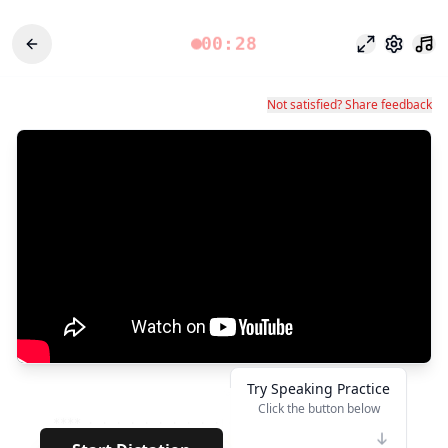
00:28
Focus Mode
Settings
Not satisfied? Share feedback
Try Speaking Practice
Click the button below
****
· · · · · · · · · · · · · · · · · · · · · · ·
👆