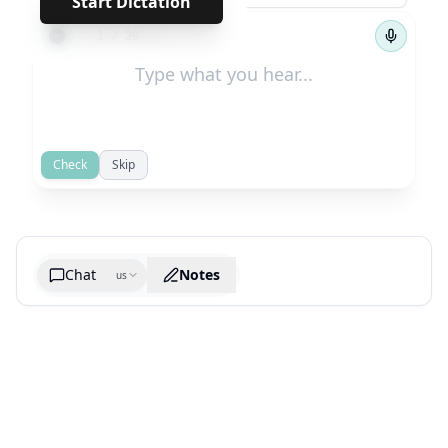
Start Dictation
←
→
1
/
20
Check
Skip
Chat
Notes
us
Generate cheatsheet image
What are the key takeaways?
What are the juciest quotes?