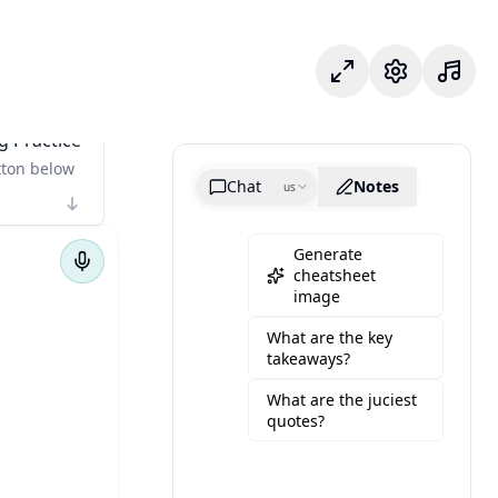
Fokusmodus
Einstellungen
g Practice
tton below
Chat
Notes
us
Generate
cheatsheet
image
What are the key
takeaways?
What are the juciest
quotes?