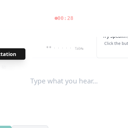
00:28
Try Speakin
Click the bu
**
· · · · ·
Tab↹
ctation
→
/
65