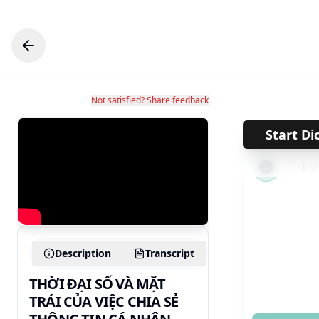
Not satisfied? Share feedback
Start Di
←
1
Description
Transcript
THỜI ĐẠI SỐ VÀ MẶT
TRÁI CỦA VIỆC CHIA SẺ