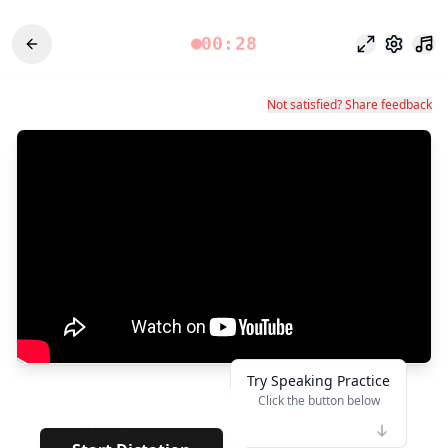
00:28
Fokusmodu
Einstel
Not satisfied? Share feedback
Try Speaking Practice
Click the button below
👆
*******
· · · · · · · · · · · · · · · ·