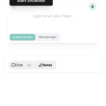
Start Dictation
←
→
1
/
404
Antwort prüfen
Überspringen
Chat
Notes
us
Generate cheatsheet image
What are the key takeaways?
What are the juciest quotes?