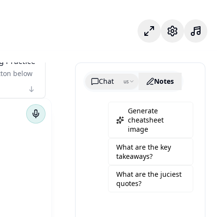
Fokusmodus
Einstellungen
g Practice
tton below
Chat
Notes
us
Generate
cheatsheet
image
What are the key
takeaways?
What are the juciest
quotes?