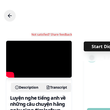
Not satisfied? Share feedback
Start Di
←
1
Description
Transcript
Luyện nghe tiếng anh về
những câu chuyện hằng