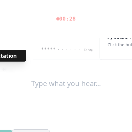
00:28
Try Speakin
Click the bu
*****
· · · · · ·
Tab↹
ctation
→
/
44